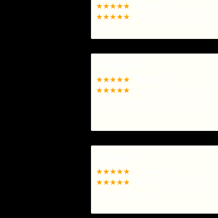
★★★★★
Kwaliteit
★★★★★
Afhaal / bezorg service
👍
Boudewijn
★★★★★
Kwaliteit
★★★★★
Afhaal / bezorg service
Apart een extra pita broodje bestellen is
Süheyla
★★★★★
Kwaliteit
★★★★★
Afhaal / bezorg service
Alles was super!