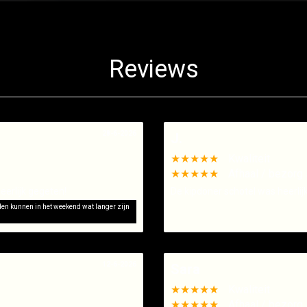
Reviews
28-6-2026
J.
★★★★★
Kwaliteit
★★★★★
Afhaal / bezorg 
eerlijk gegeten!
De kipdoner schotel was heerlij
jden kunnen in het weekend wat langer zijn
12-6-2026
Sara
★★★★★
Kwaliteit
★★★★★
Afhaal / bezorg 