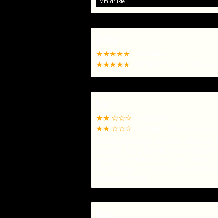
i.v.m. drukte.
Davy
★★★★★
Kwaliteit
★★★★★
Afhaal / bezorg service
Lia
★★ ☆☆☆
Kwaliteit
★★ ☆☆☆
Afhaal / bezorg servic
Absoluut zwaar ontevreden. Meer dan 2
wachten. Tot driemaal telefonisch cont
gekregen zo klaar... maar nee... En dan 
lauw en slap... Zeer teleurstellend. Om 
meegemaakt dit
Ron