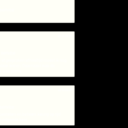
service
25-2-2026
 service
de afgesproken afhaaltijd moest ik nog
klaar waren. Daarnaast was de
ak was prima.
18-2-2026
service
bestellen en betalen ,keurig op tijd
e volgende keer.