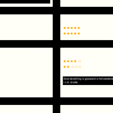
9-12-2025
Mateusz
★★★★★
Kwaliteit
★★★★★
Afhaal / bezorg 
24-11-2025
Stan
★★★★ ☆
Kwaliteit
e
★★ ☆☆☆
Afhaal / bezorg
 uur op de bestelling moeten
Lang moeten wachten, eten bij
act gezocht steeds te horen
Deze bestelling is geplaatst in het weeken
is het eenmaal bezorgd is alles
i.v.m. drukte.
je voor te schamen. Nog nooit
23-11-2025
Ferhat