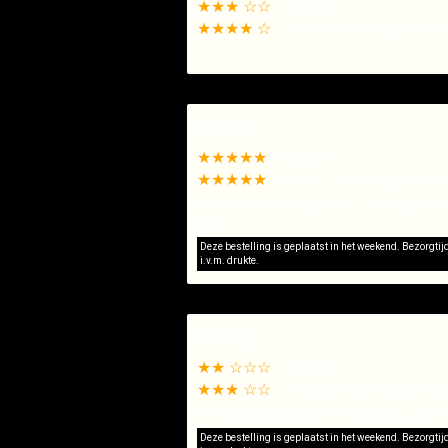
★★★ ☆☆
Kwaliteit
★★★★ ☆
Afhaal / bezorg servic
Michel
★★★★★
Kwaliteit
★★★★★
Afhaal / bezorg service
De kapsalon is altijd lekker hier. Absoluu
warm
Deze bestelling is geplaatst in het weekend. Bezorgti
i.v.m. drukte.
Gonny
★★ ☆☆☆
Kwaliteit
★★★ ☆☆
Afhaal / bezorg servic
Eten was koud toen het bezorgd werd.
Deze bestelling is geplaatst in het weekend. Bezorgti