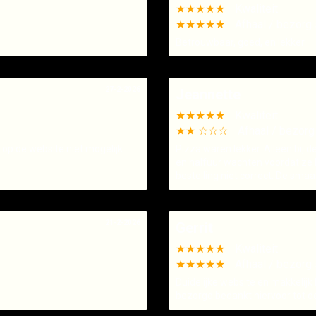
★★★★★
Kwaliteit
★★★★★
Afhaal / bezorg 
Betrouwbaar, goed, en lekker
27-2-2026
Jeannette
★★★★★
Kwaliteit
★★ ☆☆☆
Afhaal / bezorg
 op de website niet mogelijk.
Pizza waren lekker. Alleen bij 
en halfuur wachten voordat ze 
bestelling niet correct. De sma
21-2-2026
Gerrit
★★★★★
Kwaliteit
★★★★★
Afhaal / bezorg 
Duidelijke website en makkelijk 
bezorgd bedankt hiervoor tot d