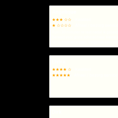
Angelique
★★★ ☆☆
Kwaliteit
★ ☆☆☆☆
Afhaal / bezorg servic
Ruim 30 minuten te laat nadat ik gebeld
Betaald voor grote schotel maar kleine 
terug moeten krijgen. Volgende keer eld
Elvira
★★★★ ☆
Kwaliteit
★★★★★
Afhaal / bezorg service
Dirk