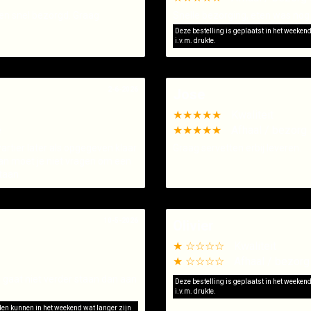
t en snel bezorgd. Graag
Snelle bezorging, eten was nog
Deze bestelling is geplaatst in het weeken
i.v.m. drukte.
2-6-2026
Jose
★★★★★
Kwaliteit
e
★★★★★
Afhaal / bezorg 
wartier later als opgegeven klaar
Graag servetten erbij leveren.
dan moet je niet vragen om een
staan
10-5-2026
Olivier
★ ☆☆☆☆
Kwaliteit
★ ☆☆☆☆
Afhaal / bezorg
d gaat niet verder staan dan aan
Deze bestelling is geplaatst in het weeken
i.v.m. drukte.
jden kunnen in het weekend wat langer zijn