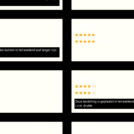
10-5-2026
Mateusz
★★★★★
Kwaliteit
e
★★★★★
Afhaal / bezorg 
jden kunnen in het weekend wat langer zijn
30-4-2026
Louis
★★★★ ☆
Kwaliteit
e
★★★★ ☆
Afhaal / bezorg
warm hoop volgende keer wel
Deze bestelling is geplaatst in het weeken
i.v.m. drukte.
6-4-2026
Richard