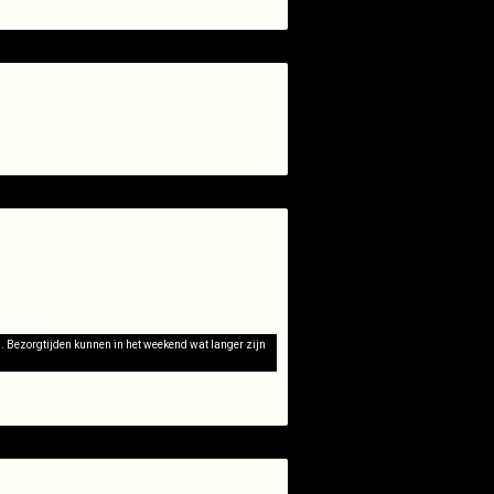
8-12-2025
service
23-11-2025
 service
na koud
d. Bezorgtijden kunnen in het weekend wat langer zijn
21-11-2025