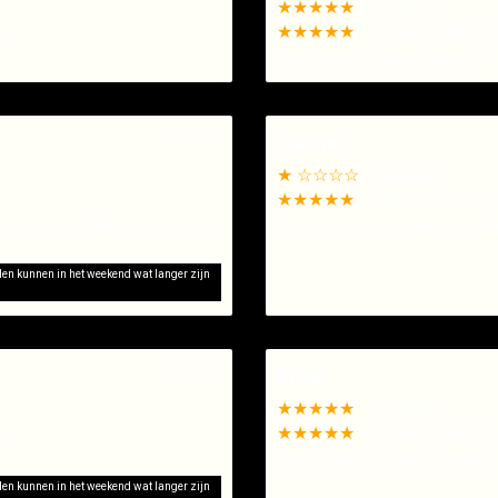
★★★★★
Kwaliteit
e
★★★★★
Afhaal / bezorg 
Snel geleverd, lekker gegeten!
4-1-2026
Corne
★ ☆☆☆☆
Kwaliteit
★★★★★
Afhaal / bezorg 
t niet vet gelukkig. Het eten was
Frites was slap en niet goed ge
jden kunnen in het weekend wat langer zijn
21-12-2025
Fred
★★★★★
Kwaliteit
e
★★★★★
Afhaal / bezorg 
Prima service en snel geleverd
jden kunnen in het weekend wat langer zijn