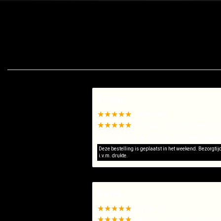
Corrie
★★★★★
Kwaliteit
★★★★★
Afhaal / bezorg service
Makkelijk om te bestellen,vlot bezorgd,h
Deze bestelling is geplaatst in het weekend. Bezorgti
i.v.m. drukte.
Peter
★★★★★
Kwaliteit
★★★★★
Afhaal / bezorg service