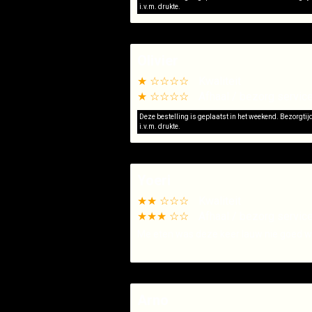
i.v.m. drukte.
Olivier
★ ☆☆☆☆
Kwaliteit
★ ☆☆☆☆
Afhaal / bezorg servic
Deze bestelling is geplaatst in het weekend. Bezorgti
i.v.m. drukte.
Yoeri
★★ ☆☆☆
Kwaliteit
★★★ ☆☆
Afhaal / bezorg servic
Me eten was deze keer lauw nie goed 
Arno