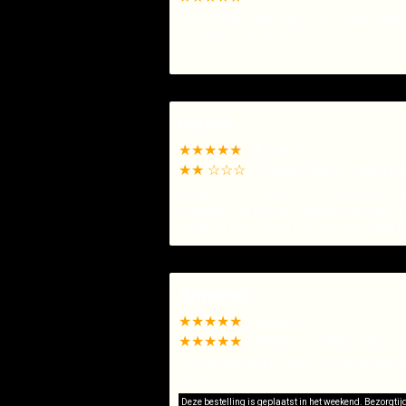
Fantastisch, heerlijke pizza, lekker hee
volgende keer weer
Marco
★★★★★
Kwaliteit
★★ ☆☆☆
Afhaal / bezorg servic
Tijdsindicatie klopte niet het was een k
snap wel dat het een indicatie is maar 
tijd als je het om die tijd niet klaar hebt 
Annelies
★★★★★
Kwaliteit
★★★★★
Afhaal / bezorg service
De volg app blijft hangen op wordt berij
de deur
Deze bestelling is geplaatst in het weekend. Bezorgti