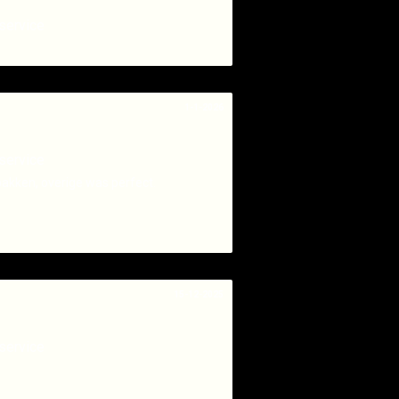
service
1-1-2026
service
bakken, overige was perfect.
15-12-2025
service