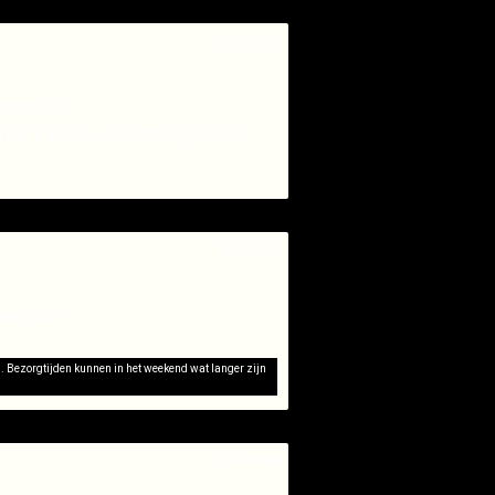
31-1-2026
 service
xtra vlees...was niet terug te zien.
25-1-2026
service
d. Bezorgtijden kunnen in het weekend wat langer zijn
13-1-2026