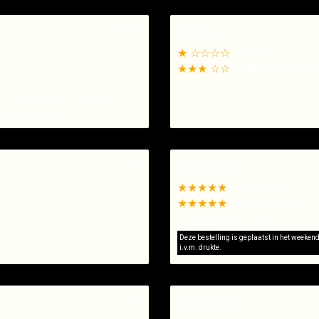
9-2-2026
Sarah
★ ☆☆☆☆
Kwaliteit
e
★★★ ☆☆
Afhaal / bezorg
 had waar de bestelling bleef.
Eten was lauw. Was besteld met e
schotel geleverd. Contant geld
ers bestellen
29-1-2026
Caroline
★★★★★
Kwaliteit
★★★★★
Afhaal / bezorg 
Fantastisch gegeten!
Deze bestelling is geplaatst in het weeken
i.v.m. drukte.
24-1-2026
Sebastian