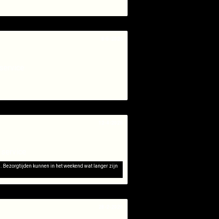
8-5-2026
service
12-4-2026
 service
d. Bezorgtijden kunnen in het weekend wat langer zijn
28-2-2026